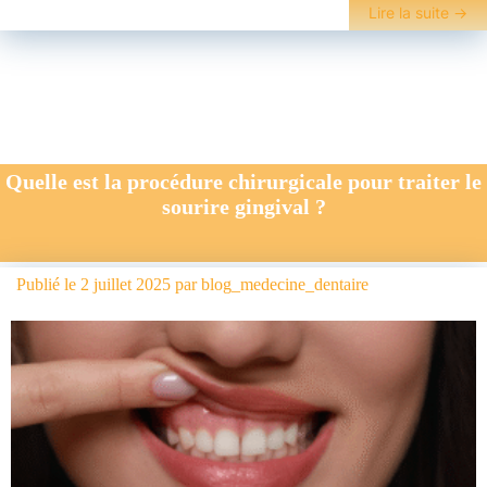
Lire la suite
→
Quelle est la procédure chirurgicale pour traiter le
sourire gingival ?
Publié le
2 juillet 2025
par
blog_medecine_dentaire