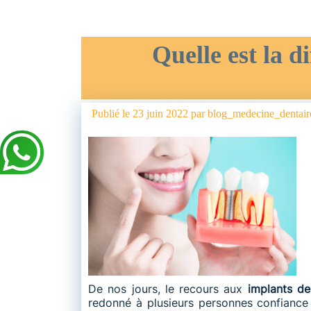
Quelle est la d
Publié le
23 juin 2022
par
blog_medecine_dentair
De nos jours, le recours aux
implants de
redonné à plusieurs personnes confiance en