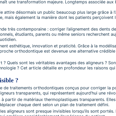
naît une transformation majeure. Longtemps associée aux b
e attire désormais un public beaucoup plus large grâce à l’
, mais également la manière dont les patients perçoivent le
nde très contemporaine : corriger l’alignement des dents de
ionnels, étudiants, parents ou même seniors recherchent auj
uotidien.
nent esthétique, innovation et praticité. Grâce à la modélis
proche orthodontique est devenue une alternative crédible 
t ? Quels sont les véritables avantages des aligneurs ? Sont
chnologie ? Cet article détaille en profondeur les raisons qu
isible ?
le de traitements orthodontiques conçus pour corriger la po
aligneurs transparents, qui représentent aujourd’hui une rév
 à partir de matériaux thermoplastiques transparents. Elle
déplacer chaque dent selon un plan de traitement défini.
es aligneurs sont presque invisibles lorsqu’ils sont portés.