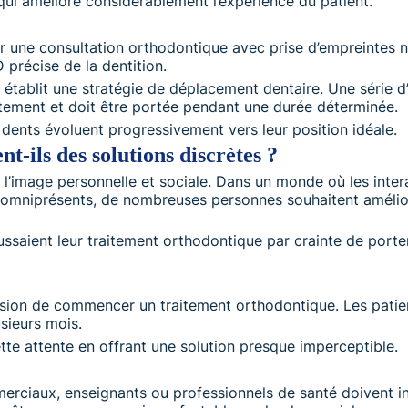
qui améliore considérablement l’expérience du patient.
une consultation orthodontique avec prise d’empreintes 
précise de la dentition.
n établit une stratégie de déplacement dentaire. Une série d
tement et doit être portée pendant une durée déterminée.
 dents évoluent progressivement vers leur position idéale.
t-ils des solutions discrètes ?
l’image personnelle et sociale. Dans un monde où les intera
omniprésents, de nombreuses personnes souhaitent améliorer 
saient leur traitement orthodontique par crainte de porter d
cision de commencer un traitement orthodontique. Les patie
sieurs mois.
tte attente en offrant une solution presque imperceptible.
rciaux, enseignants ou professionnels de santé doivent i