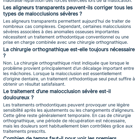
mauvaise répartition des forces exercées lors de la mastication.
Les aligneurs transparents peuvent-ils corriger tous les
types de malocclusions sévères ?
Les aligneurs transparents permettent aujourd’hui de traiter de
nombreux cas complexes. Cependant, certaines malocclusions
sévères associées à des anomalies osseuses importantes
nécessitent un traitement orthodontique conventionnel ou une
prise en charge combinée avec une chirurgie orthognathique.
La chirurgie orthognathique est-elle toujours nécessaire
?
Non. La chirurgie orthognathique n’est indiquée que lorsque le
problème provient principalement d’un décalage important entre
les mâchoires. Lorsque la malocclusion est essentiellement
d’origine dentaire, un traitement orthodontique seul peut suffire à
obtenir un résultat satisfaisant.
Le traitement d’une malocclusion sévère est-il
douloureux ?
Les traitements orthodontiques peuvent provoquer une légère
sensibilité après les ajustements ou les changements d’aligneurs.
Cette gêne reste généralement temporaire. En cas de chirurgie
orthognathique, une période de récupération est nécessaire,
mais les douleurs sont habituellement bien contrôlées grâce aux
traitements prescrits.
Combien de temps faut-il pour voir les premiers