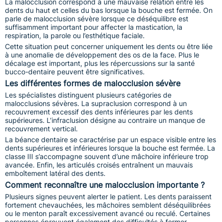
La malocclusion correspond à une mauvaise relation entre les
dents du haut et celles du bas lorsque la bouche est fermée. On
parle de malocclusion sévère lorsque ce déséquilibre est
suffisamment important pour affecter la mastication, la
respiration, la parole ou l’esthétique faciale.
Cette situation peut concerner uniquement les dents ou être liée
à une anomalie de développement des os de la face. Plus le
décalage est important, plus les répercussions sur la santé
bucco-dentaire peuvent être significatives.
Les différentes formes de malocclusion sévère
Les spécialistes distinguent plusieurs catégories de
malocclusions sévères. La supraclusion correspond à un
recouvrement excessif des dents inférieures par les dents
supérieures. L’infraclusion désigne au contraire un manque de
recouvrement vertical.
La béance dentaire se caractérise par un espace visible entre les
dents supérieures et inférieures lorsque la bouche est fermée. La
classe III s’accompagne souvent d’une mâchoire inférieure trop
avancée. Enfin, les articulés croisés entraînent un mauvais
emboîtement latéral des dents.
Comment reconnaître une malocclusion importante ?
Plusieurs signes peuvent alerter le patient. Les dents paraissent
fortement chevauchées, les mâchoires semblent déséquilibrées
ou le menton paraît excessivement avancé ou reculé. Certaines
personnes éprouvent également des difficultés à fermer