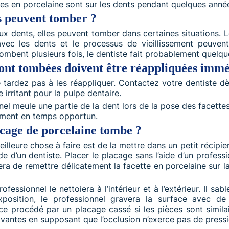
tes en porcelaine sont sur les dents pendant quelques anné
es peuvent tomber ?
ux dents, elles peuvent tomber dans certaines situations. Le
avec les dents et le processus de vieillissement peuve
tombent plusieurs fois, le dentiste fait probablement quelq
 sont tombées doivent être réappliquées imm
tardez pas à les réappliquer. Contactez votre dentiste dès
e irritant pour la pulpe dentaire.
ionnel meule une partie de la dent lors de la pose des face
tement en temps opportun.
cage de porcelaine tombe ?
meilleure chose à faire est de la mettre dans un petit récipi
ide d’un dentiste. Placer le placage sans l’aide d’un profe
tera de remettre délicatement la facette en porcelaine sur l
fessionnel le nettoiera à l’intérieur et à l’extérieur. Il sa
exposition, le professionnel gravera la surface avec de 
 procédé par un placage cassé si les pièces sont similai
ivantes en supposant que l’occlusion n’exerce pas de pressi