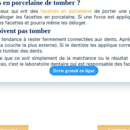
 en porcelaine de tomber ?
 ceux qui ont des
facettes en porcelaine
de porter une p
loger les facettes en porcelaine. Si une force est appl
les facettes et pourra même les déloger.
oivent pas tomber
t tendance à rester fermement connectées aux dents. Après
a couche la plus externe). Si le dentiste les applique corr
re tomber des dents.
e que ce soit simplement de la malchance ou le résultat d
as, c’est le laboratoire dentaire qui est responsable des f
Devis gratuit en ligne
ellement ?
→
←
Comment sou